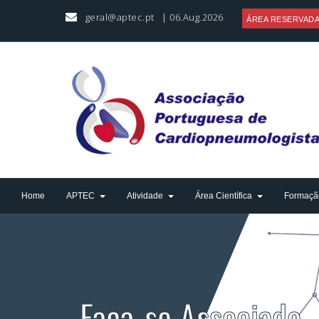
geral@aptec.pt
| 06.Aug.2026
ÁREA RESERVAD
Home
APTEC
Atividade
Área Científica
Formaçã
Faça-se Associado