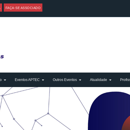
A
FAÇA-SE ASSOCIADO
o
Eventos APTEC
Outros Eventos
Atualidade
Profis