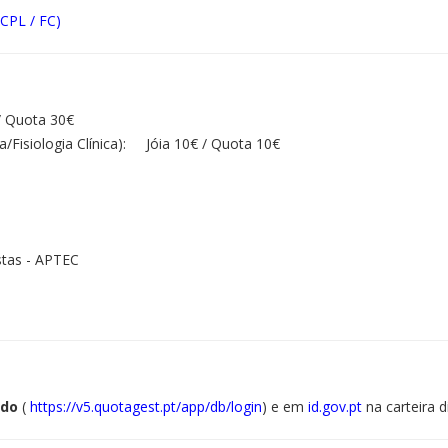
CPL / FC)
/ Quota 30€
Fisiologia Clínica): Jóia 10€ / Quota 10€
stas - APTEC
ado
(
https://v5.quotagest.pt/app/db/login
) e em
id.gov.pt
na carteira di